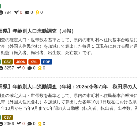
794
0
0
0
田県】年齢別人口流動調査（月報）
調査の確定人口・世帯数を基準として、県内の市町村へ住民基本台帳法
世帯（外国人住民含む）を加減して算出した毎月１日現在における県と県
動態（転入者、転出者、出生数、死亡数）です。...
CSV
JSON
XML
RDF
3257
0
0
0
田県】年齢別人口流動調査（年報：2025(令和7)年 秋田県の
調査の確定人口・世帯数を基準として、県内の市町村へ住民基本台帳法
世帯（外国人住民含む）を加減して算出した各年10月1日現在における県
前年10月から当年9月まで1年間の人口動態（転入者、転出者、出生数、
CSV
2366
0
0
0