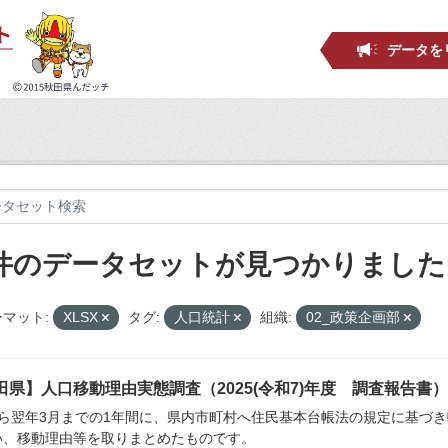
データを
 件のデータセットが見つかりました
マット:
XLSX
タグ:
人口統計
組織:
02_政策企画部
田県】人口移動理由実態調査（2025(令和7)年度 調査報告書）
から翌年3月までの1年間に、県内市町村へ住民基本台帳法の規定に基づ
い、移動理由等を取りまとめたものです。