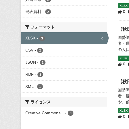
XLSX
発表資料
-
0
2
フォーマット
【秋
国勢
XLSX
-
x
3
者・
の人口
CSV
-
2
XLSX
JSON
-
1
0
RDF
-
1
【秋
XML
-
1
国勢
者・
ライセンス
や、
XLSX
Creative Commons...
-
3
0