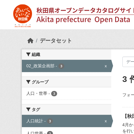
Skip to main content
データセット
組織
02_政策企画部
-
x
3
3
グループ
人口・世帯
-
3
フォー
タグ
【秋
人口統計
-
x
3
4月
を行
人口世帯
-
2