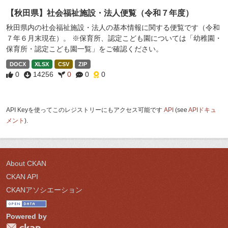
【秋田県】社会福祉施設・法人便覧（令和７年度）
秋田県内の社会福祉施設・法人の基本情報に関する便覧です（令和
７年６月末現在）。 ※保育所、認定こども園については「幼稚園・
保育所・認定こども園一覧」をご確認ください。
DOCX
XLSX
CSV
ZIP
0
14256
0
0
0
API Keyを使ってこのレジストリーにもアクセス可能です
API
(see
APIドキュ
メント
).
About CKAN
CKAN API
CKANアソシエーション
Powered by