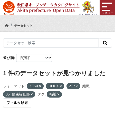
Skip to main content
メニュー
データセット
並び順
1 件のデータセットが見つかりました
フォーマット:
XLSX
DOCX
ZIP
組織:
05_健康福祉部
タグ:
福祉
フィルタ結果