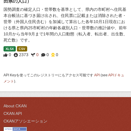
田県の人口）
国勢調査の確定人口・世帯数を基準として、県内の市町村へ住民基
本台帳法に基づき届け出され、住民票に記載または消除された者・
世帯（外国人住民含む）を加減して算出した各年10月1日現在にお
ける県と県内25市町村の年齢各歳別人口・世帯数の推計値や、前年
10月から当年9月まで1年間の人口動態（転入者、転出者、出生数、
死亡数）です。
XLSX
CSV
0
2373
0
0
0
API Keyを使ってこのレジストリーにもアクセス可能です
API
(see
APIドキュ
メント
).
About CKAN
CKAN API
CKANアソシエーション