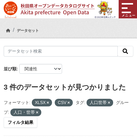
Skip to main content
メニュー
データセット
並び順
3 件のデータセットが見つかりました
フォーマット:
XLSX
CSV
タグ:
人口世帯
グルー
プ:
人口・世帯
フィルタ結果