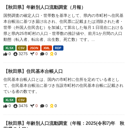
【秋田県】年齢別人口流動調査（月報）
国勢調査の確定人口・世帯数を基準として、県内の市町村へ住民基
本台帳法に基づき届け出され、住民票に記載または消除された者・
世帯（外国人住民含む）を加減して算出した毎月１日現在における
県と県内25市町村の人口・世帯数の推計値や、前月1か月間の人口
動態（転入者、転出者、出生数、死亡数）です。...
XLSX
CSV
JSON
XML
RDF
0
3275
0
0
0
【秋田県】住民基本台帳人口
住民基本台帳人口とは、国内の市町村に住所を定めている者とし
て、住民基本台帳法に基づき当該市町村の住民基本台帳に記載され
ている者の数です。
XLSX
CSV
0
3476
0
0
0
【秋田県】年齢別人口流動調査（年報：2025(令和7)年 秋