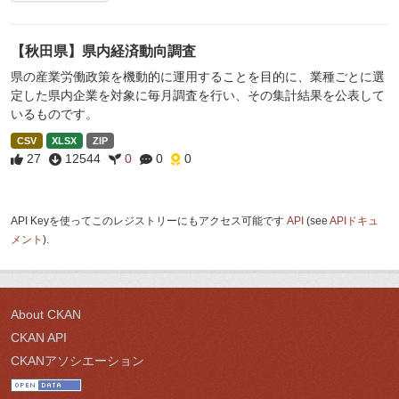
【秋田県】県内経済動向調査
県の産業労働政策を機動的に運用することを目的に、業種ごとに選
定した県内企業を対象に毎月調査を行い、その集計結果を公表して
いるものです。
CSV
XLSX
ZIP
27
12544
0
0
0
API Keyを使ってこのレジストリーにもアクセス可能です
API
(see
APIドキュ
メント
).
About CKAN
CKAN API
CKANアソシエーション