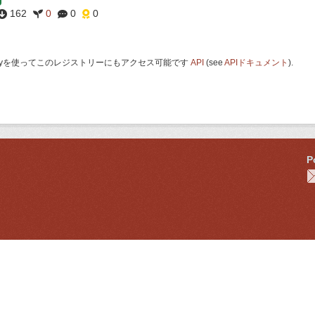
162
0
0
0
 Keyを使ってこのレジストリーにもアクセス可能です
API
(see
APIドキュメント
).
P