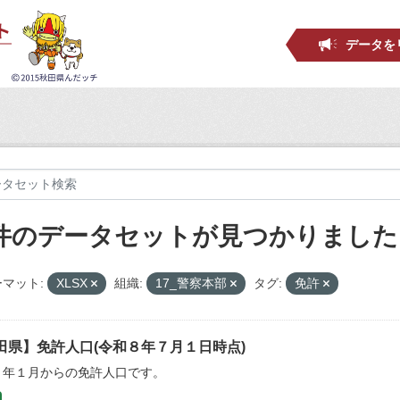
データを
 件のデータセットが見つかりました
マット:
XLSX
組織:
17_警察本部
タグ:
免許
田県】免許人口(令和８年７月１日時点)
３年１月からの免許人口です。