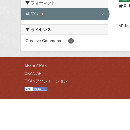
フォーマット
0
XLSX
-
x
1
API
ライセンス
Creative Commons...
-
1
About CKAN
CKAN API
CKANアソシエーション