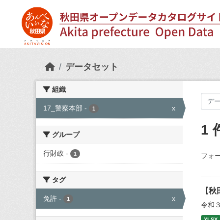
Skip to main content
データセット
組織
17_警察本部
-
x
1
1
グループ
行財政
-
1
フォー
タグ
【秋
免許
-
x
1
令和
XLSX