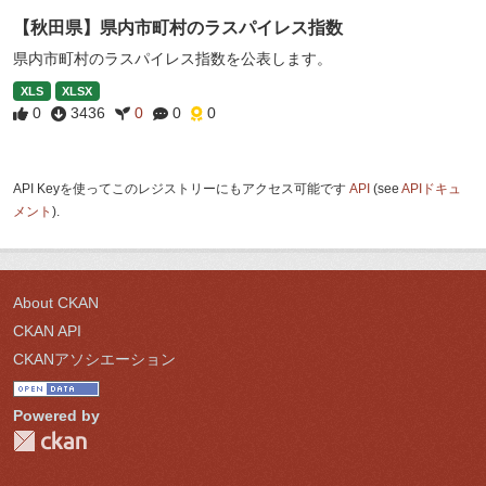
【秋田県】県内市町村のラスパイレス指数
県内市町村のラスパイレス指数を公表します。
XLS
XLSX
0
3436
0
0
0
API Keyを使ってこのレジストリーにもアクセス可能です
API
(see
APIドキュ
メント
).
About CKAN
CKAN API
CKANアソシエーション
Powered by