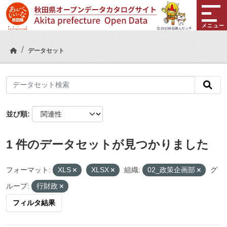
Skip to main content
メニュー
データセット
並び順
1 件のデータセットが見つかりました
フォーマット:
XLS
XLSX
組織:
02_政策企画部
グ
ループ:
行財政
フィルタ結果