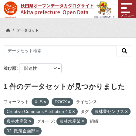
Skip to main content
メニュー
データセット
並び順
1 件のデータセットが見つかりました
フォーマット:
XLS
DOCX
ライセンス:
Creative Commons Attribution 4.0
タグ:
農林業センサス
農林水産業
グループ:
農林水産業
組織:
02_政策企画部