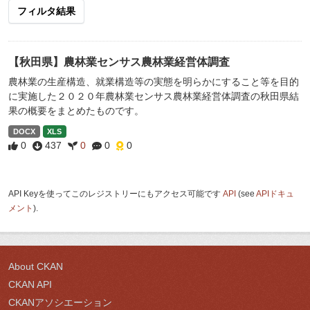
フィルタ結果
【秋田県】農林業センサス農林業経営体調査
農林業の生産構造、就業構造等の実態を明らかにすること等を目的
に実施した２０２０年農林業センサス農林業経営体調査の秋田県結
果の概要をまとめたものです。
DOCX
XLS
0
437
0
0
0
API Keyを使ってこのレジストリーにもアクセス可能です
API
(see
APIドキュ
メント
).
About CKAN
CKAN API
CKANアソシエーション