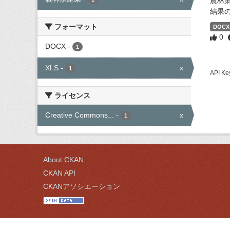
農林
結果
フォーマット
DOCX
0
DOCX
-
1
XLS
-
x
1
API
ライセンス
Creative Commons...
-
x
1
About CKAN
CKAN API
CKANアソシエーション