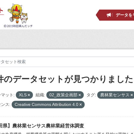
データを
 件のデータセットが見つかりました
マット:
XLS
組織:
02_政策企画部
タグ:
農林業センサス
ンス:
Creative Commons Attribution 4.0
田県】農林業センサス農林業経営体調査