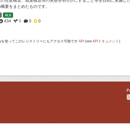
業の生産構造、就業構造等の実態を明らかにすること等を目的に実施し
の概要をまとめたものです。
XLS
434
0
0
0
 Keyを使ってこのレジストリーにもアクセス可能です
API
(see
APIドキュメント
).
P