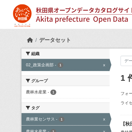
Skip to main content
データセット
組織
02_政策企画部
-
x
1
1
グループ
農林水産業
-
1
フォー
ライセ
タグ
農林業センサス
-
x
1
【秋
農林水産業
-
x
1