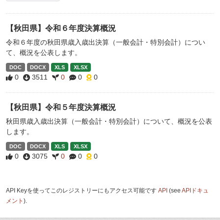
【秋田県】令和６年度決算概況
令和６年度の秋田県歳入歳出決算（一般会計・特別会計）につい
て、概況を公表します。
DOC
DOCX
XLS
XLSX
0
3511
0
0
0
【秋田県】令和５年度決算概況
秋田県歳入歳出決算（一般会計・特別会計）について、概況を公表
します。
DOC
DOCX
XLS
XLSX
0
3075
0
0
0
API Keyを使ってこのレジストリーにもアクセス可能です
API
(see
APIドキュ
メント
).