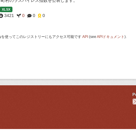
市町村のラスパイレス指数を公表します。
XLSX
3421
0
0
0
 Keyを使ってこのレジストリーにもアクセス可能です
API
(see
APIドキュメント
).
P