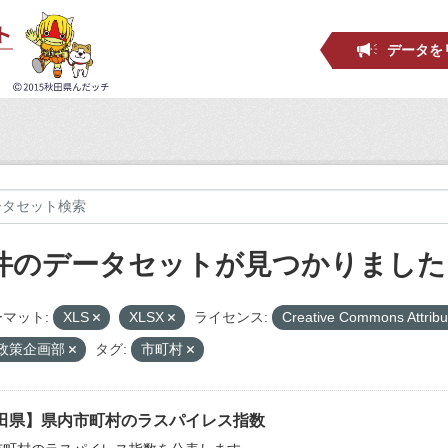
データを
 件のデータセットが見つかりました
マット:
XLS
XLSX
ライセンス:
Creative Commons Attribu
_政策企画部
タグ:
市町村
田県】県内市町村のラスパイレス指数