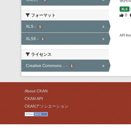
県内
XLS
0
フォーマット
XLS
-
x
1
API
XLSX
-
x
1
ライセンス
Creative Commons...
-
x
1
About CKAN
CKAN API
CKANアソシエーション