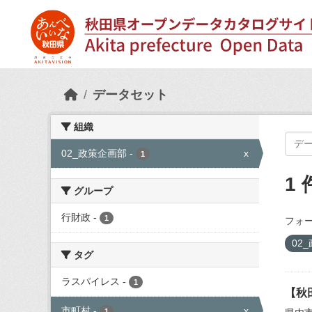
Skip to main content
データセット
組織
02_政策企画部
-
x
1
1
グループ
行財政
-
1
フォー
02
タグ
ラスパイレス
-
1
【秋
市町村
-
x
1