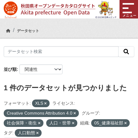
Skip to main content
メニュー
データセット
並び順
1 件のデータセットが見つかりました
フォーマット:
XLS
ライセンス:
Creative Commons Attribution 4.0
グループ:
社会保障・衛生
人口・世帯
組織:
05_健康福祉部
タグ:
人口動態