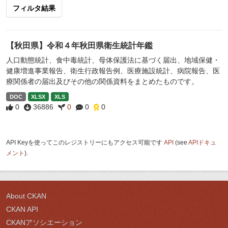
フィルタ結果
【秋田県】令和４年秋田県衛生統計年鑑
人口動態統計、食中毒統計、母体保護法に基づく届出、地域保健・
健康増進事業報告、衛生行政報告例、医療施設統計、病院報告、医
療関係者の届出及びその他の関係資料をまとめたものです。
DOC
XLSX
XLS
0
36886
0
0
0
API Keyを使ってこのレジストリーにもアクセス可能です
API
(see
APIドキュ
メント
).
About CKAN
CKAN API
CKANアソシエーション