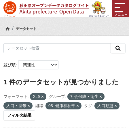
Skip to main content
メニュー
データセット
並び順
1 件のデータセットが見つかりました
フォーマット:
XLS
グループ:
社会保障・衛生
人口・世帯
組織:
05_健康福祉部
タグ:
人口動態
フィルタ結果