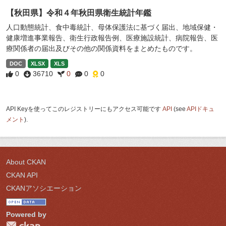
【秋田県】令和４年秋田県衛生統計年鑑
人口動態統計、食中毒統計、母体保護法に基づく届出、地域保健・
健康増進事業報告、衛生行政報告例、医療施設統計、病院報告、医
療関係者の届出及びその他の関係資料をまとめたものです。
DOC
XLSX
XLS
0
36710
0
0
0
API Keyを使ってこのレジストリーにもアクセス可能です
API
(see
APIドキュ
メント
).
About CKAN
CKAN API
CKANアソシエーション
Powered by