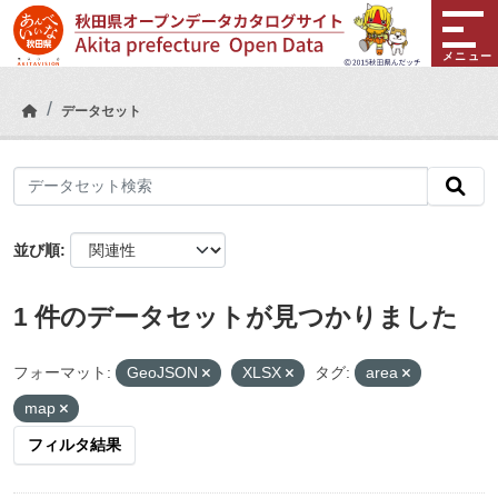
Skip to main content
メニュー
データセット
並び順
1 件のデータセットが見つかりました
フォーマット:
GeoJSON
XLSX
タグ:
area
map
フィルタ結果