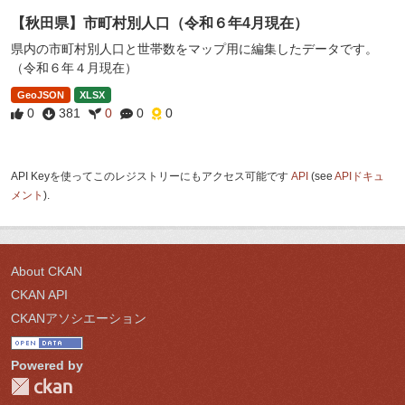
【秋田県】市町村別人口（令和６年4月現在）
県内の市町村別人口と世帯数をマップ用に編集したデータです。
（令和６年４月現在）
GeoJSON
XLSX
0
381
0
0
0
API Keyを使ってこのレジストリーにもアクセス可能です
API
(see
APIドキュ
メント
).
About CKAN
CKAN API
CKANアソシエーション
Powered by