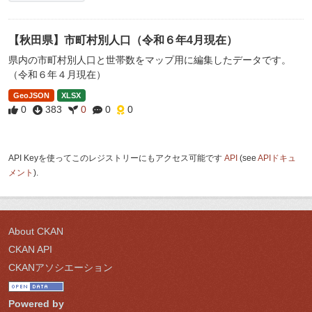
【秋田県】市町村別人口（令和６年4月現在）
県内の市町村別人口と世帯数をマップ用に編集したデータです。
（令和６年４月現在）
GeoJSON
XLSX
0
383
0
0
0
API Keyを使ってこのレジストリーにもアクセス可能です
API
(see
APIドキュ
メント
).
About CKAN
CKAN API
CKANアソシエーション
Powered by