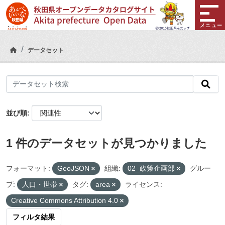
Skip to main content
メニュー
データセット
並び順
1 件のデータセットが見つかりました
フォーマット:
GeoJSON
組織:
02_政策企画部
グルー
プ:
人口・世帯
タグ:
area
ライセンス:
Creative Commons Attribution 4.0
フィルタ結果