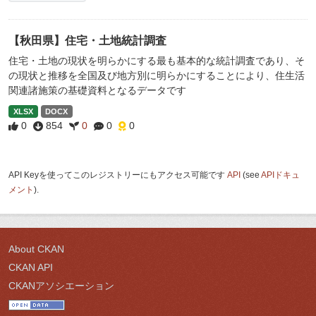
【秋田県】住宅・土地統計調査
住宅・土地の現状を明らかにする最も基本的な統計調査であり、そ
の現状と推移を全国及び地方別に明らかにすることにより、住生活
関連諸施策の基礎資料となるデータです
XLSX
DOCX
0
854
0
0
0
API Keyを使ってこのレジストリーにもアクセス可能です
API
(see
APIドキュ
メント
).
About CKAN
CKAN API
CKANアソシエーション