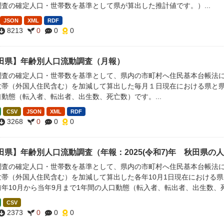
査の確定人口・世帯数を基準として県が算出した推計値です。）...
JSON
XML
RDF
8213
0
0
0
田県】年齢別人口流動調査（月報）
調査の確定人口・世帯数を基準として、県内の市町村へ住民基本台帳法
世帯（外国人住民含む）を加減して算出した毎月１日現在における県と県
動態（転入者、転出者、出生数、死亡数）です。...
CSV
JSON
XML
RDF
3268
0
0
0
田県】年齢別人口流動調査（年報：2025(令和7)年 秋田県の
調査の確定人口・世帯数を基準として、県内の市町村へ住民基本台帳法
世帯（外国人住民含む）を加減して算出した各年10月1日現在における県
前年10月から当年9月まで1年間の人口動態（転入者、転出者、出生数、
CSV
2373
0
0
0