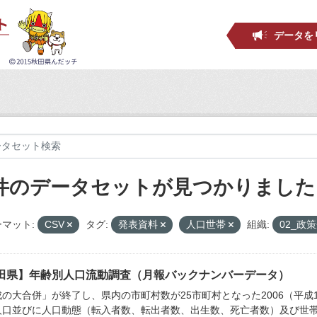
データを
 件のデータセットが見つかりました
マット:
CSV
タグ:
発表資料
人口世帯
組織:
02_政
田県】年齢別人口流動調査（月報バックナンバーデータ）
の大合併」が終了し、県内の市町村数が25市町村となった2006（平成
人口並びに人口動態（転入者数、転出者数、出生数、死亡者数）及び世帯