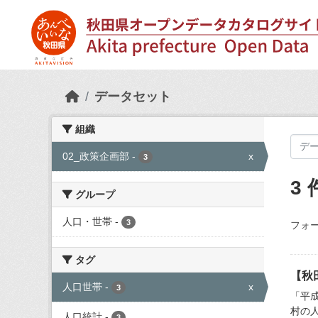
Skip to main content
データセット
組織
02_政策企画部
-
x
3
3
グループ
人口・世帯
-
3
フォー
タグ
【秋
人口世帯
-
x
3
「平成
村の
人口統計
-
3