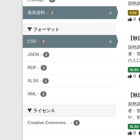
国勢調
発表資料
-
x
3
CSV
0
フォーマット
【秋
CSV
-
x
3
国勢
者・
JSON
-
2
の人口
RDF
-
2
XLSX
0
XLSX
-
2
XML
-
2
【秋
国勢
ライセンス
者・
や、
Creative Commons...
-
3
XLSX
0