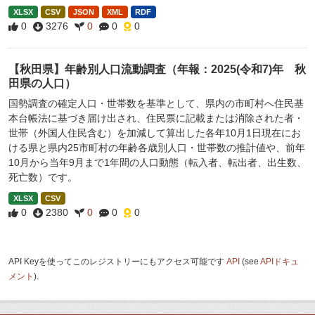
XLSX
CSV
JSON
XML
RDF
0
3276
0
0
0
【秋田県】年齢別人口流動調査（年報：2025(令和7)年 秋
田県の人口）
国勢調査の確定人口・世帯数を基準として、県内の市町村へ住民基
本台帳法に基づき届け出され、住民票に記載または消除された者・
世帯（外国人住民含む）を加減して算出した各年10月1日現在にお
ける県と県内25市町村の年齢各歳別人口・世帯数の推計値や、前年
10月から当年9月まで1年間の人口動態（転入者、転出者、出生数、
死亡数）です。
XLSX
CSV
0
2380
0
0
0
API Keyを使ってこのレジストリーにもアクセス可能です
API
(see
APIドキュ
メント
).