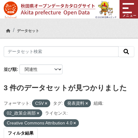
Skip to main content
メニュー
データセット
並び順
3 件のデータセットが見つかりました
フォーマット:
CSV
タグ:
発表資料
組織:
02_政策企画部
ライセンス:
Creative Commons Attribution 4.0
フィルタ結果