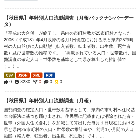
【秋田県】年齢別人口流動調査（月報バックナンバーデー
タ）
「平成の大合併」が終了し、県内の市町村数が25市町村となった
2006（平成18）年4月以降の各月1日現在における県と県内25市町
村の人口並びに人口動態（転入者数、転出者数、出生数、死亡者
数）及び世帯数の推移です。 （掲載されている人口・世帯数は、国
勢調査の確定人口・世帯数を基準として県が算出した推計値で
す。）...
CSV
JSON
XML
RDF
0
8230
0
0
0
【秋田県】年齢別人口流動調査（月報）
国勢調査の確定人口・世帯数を基準として、県内の市町村へ住民基
本台帳法に基づき届け出され、住民票に記載または消除された者・
世帯（外国人住民含む）を加減して算出した毎月１日現在における
県と県内25市町村の人口・世帯数の推計値や、前月1か月間の人口
動態（転入者、転出者、出生数、死亡数）です。...