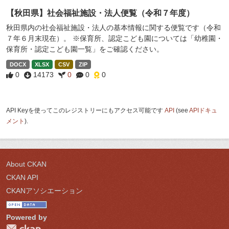
【秋田県】社会福祉施設・法人便覧（令和７年度）
秋田県内の社会福祉施設・法人の基本情報に関する便覧です（令和
７年６月末現在）。 ※保育所、認定こども園については「幼稚園・
保育所・認定こども園一覧」をご確認ください。
DOCX
XLSX
CSV
ZIP
0
14173
0
0
0
API Keyを使ってこのレジストリーにもアクセス可能です
API
(see
APIドキュ
メント
).
About CKAN
CKAN API
CKANアソシエーション
Powered by