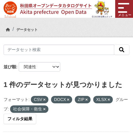
Skip to main content
メニュー
データセット
並び順
1 件のデータセットが見つかりました
フォーマット:
CSV
DOCX
ZIP
XLSX
グルー
プ:
社会保障・衛生
フィルタ結果