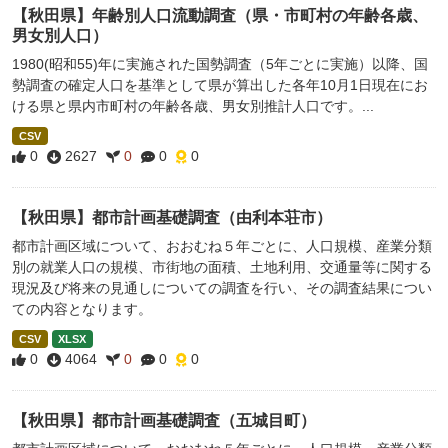
【秋田県】年齢別人口流動調査（県・市町村の年齢各歳、
男女別人口）
1980(昭和55)年に実施された国勢調査（5年ごとに実施）以降、国
勢調査の確定人口を基準として県が算出した各年10月1日現在にお
ける県と県内市町村の年齢各歳、男女別推計人口です。...
CSV
0
2627
0
0
0
【秋田県】都市計画基礎調査（由利本荘市）
都市計画区域について、おおむね５年ごとに、人口規模、産業分類
別の就業人口の規模、市街地の面積、土地利用、交通量等に関する
現況及び将来の見通しについての調査を行い、その調査結果につい
ての内容となります。
CSV
XLSX
0
4064
0
0
0
【秋田県】都市計画基礎調査（五城目町）