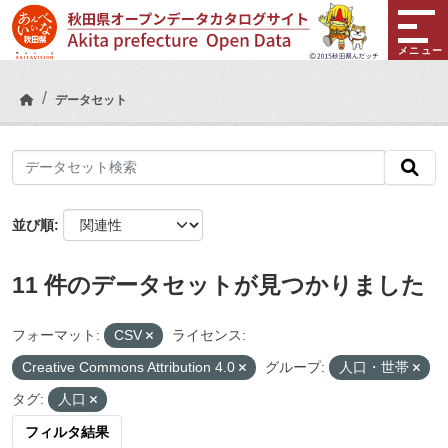
Skip to main content
メニュー
データセット
並び順
11 件のデータセットが見つかりました
フォーマット:
CSV
ライセンス:
Creative Commons Attribution 4.0
グループ:
人口・世帯
タグ:
人口
フィルタ結果