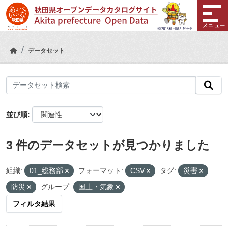
Skip to main content
メニュー
データセット
並び順
3 件のデータセットが見つかりました
組織:
01_総務部
フォーマット:
CSV
タグ:
災害
防災
グループ:
国土・気象
フィルタ結果