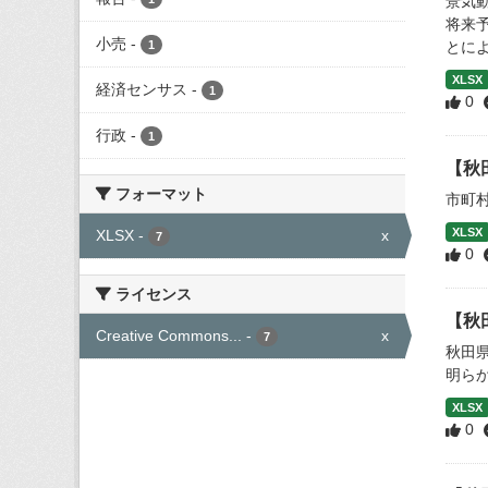
景気
将来
小売
-
1
とによ
XLSX
経済センサス
-
1
0
行政
-
1
【秋
フォーマット
市町
XLSX
XLSX
-
x
7
0
ライセンス
【秋
Creative Commons...
-
x
7
秋田
明ら
XLSX
0