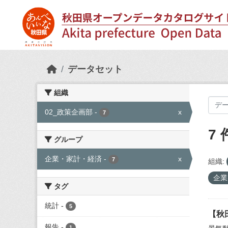
Skip to main content
データセット
組織
02_政策企画部
-
x
7
7
グループ
企業・家計・経済
-
x
7
組織:
企業
タグ
統計
-
5
【秋
報告
-
1