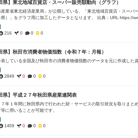
田県】東北地域百貨店・スーパー販売額動向（グラフ）
済産業省東北経済産業局」が公開している、「東北地域百貨店・スーパ
）」をグラフ用に加工したデータとなります。 出典：URL:https://www.tohoku.met
216
0
0
0
田県】秋田市消費者物価指数（令和７年：月報）
公表している全国及び秋田市の消費者物価指数のデータを元に作成した
2849
0
0
0
田県】平成２７年秋田県産業連関表
２７年１年間に秋田県内で行われた財・サービスの取引状況を取りまと
析等に用いることが可能です。
1459
0
0
0