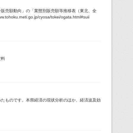
ー販売額動向」の「業態別販売額等推移表（東北、全
i.go.jp/cyosa/tokei/ogata.html#suii
資料
めたものです。本県経済の現状分析のほか、経済波及効