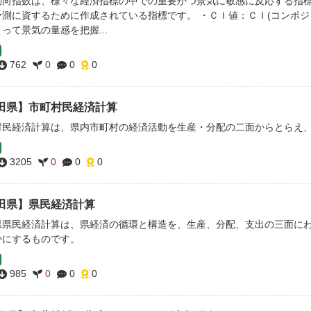
動向指数は、様々な経済指標の中での重要かつ景気に敏感に反応する指
予測に資するために作成されている指標です。 ・ＣＩ値：ＣＩ(コンポジ
って景気の量感を把握...
762
0
0
0
田県】市町村民経済計算
村民経済計算は、県内市町村の経済活動を生産・分配の二面からとらえ
3205
0
0
0
田県】県民経済計算
県県民経済計算は、県経済の循環と構造を、生産、分配、支出の三面に
かにするものです。
985
0
0
0