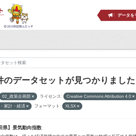
データを
 件のデータセットが見つかりました
02_政策企画部
ライセンス:
Creative Commons Attribution 4.0
・家計・経済
フォーマット:
XLSX
田県】景気動向指数