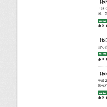
【秋
「経
国、各県
XLSX
0
【秋
国で
XLSX
0
【秋
平成
果分
XLSX
0