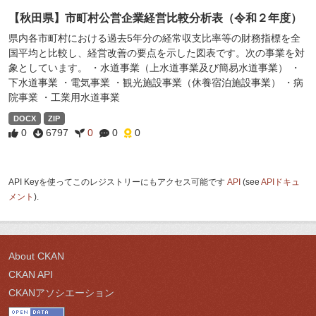
【秋田県】市町村公営企業経営比較分析表（令和２年度）
県内各市町村における過去5年分の経常収支比率等の財務指標を全
国平均と比較し、経営改善の要点を示した図表です。次の事業を対
象としています。 ・水道事業（上水道事業及び簡易水道事業） ・
下水道事業 ・電気事業 ・観光施設事業（休養宿泊施設事業） ・病
院事業 ・工業用水道事業
DOCX
ZIP
0
6797
0
0
0
API Keyを使ってこのレジストリーにもアクセス可能です
API
(see
APIドキュ
メント
).
About CKAN
CKAN API
CKANアソシエーション