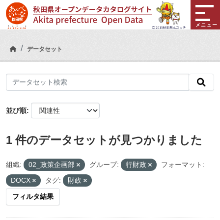
Skip to main content
メニュー
データセット
並び順
1 件のデータセットが見つかりました
組織:
02_政策企画部
グループ:
行財政
フォーマット:
DOCX
タグ:
財政
フィルタ結果