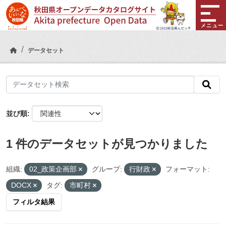
Skip to main content
メニュー
データセット
並び順
1 件のデータセットが見つかりました
組織:
02_政策企画部
グループ:
行財政
フォーマット:
DOCX
タグ:
市町村
フィルタ結果