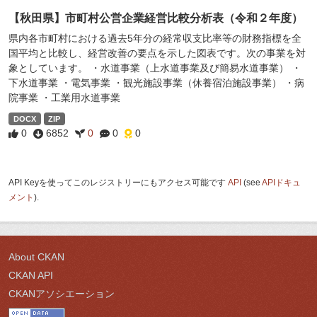
【秋田県】市町村公営企業経営比較分析表（令和２年度）
県内各市町村における過去5年分の経常収支比率等の財務指標を全
国平均と比較し、経営改善の要点を示した図表です。次の事業を対
象としています。 ・水道事業（上水道事業及び簡易水道事業） ・
下水道事業 ・電気事業 ・観光施設事業（休養宿泊施設事業） ・病
院事業 ・工業用水道事業
DOCX
ZIP
0
6852
0
0
0
API Keyを使ってこのレジストリーにもアクセス可能です
API
(see
APIドキュ
メント
).
About CKAN
CKAN API
CKANアソシエーション