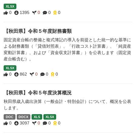
XLSX
0
1395
0
0
0
【秋田県】令和５年度財務書類
固定資産台帳の整備と複式簿記の導入を前提とした統一的な基準に
よる財務書類（「貸借対照表」、「行政コスト計算書」、「純資産
変動計算書」、および「資金収支計算書」）を公表します（固定資
産台帳含む）。
XLSX
0
862
0
0
0
【秋田県】令和５年度決算概況
秋田県歳入歳出決算（一般会計・特別会計）について、概況を公表
します。
DOC
DOCX
XLS
XLSX
0
3097
0
0
0