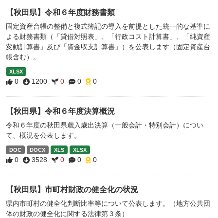
【秋田県】令和６年度財務書類
固定資産台帳の整備と複式簿記の導入を前提とした統一的な基準に
よる財務書類（「貸借対照表」、「行政コスト計算書」、「純資産
変動計算書」及び「資金収支計算書」）を公表します（固定資産台
帳含む）。
XLSX
0
1200
0
0
0
【秋田県】令和６年度決算概況
令和６年度の秋田県歳入歳出決算（一般会計・特別会計）につい
て、概況を公表します。
DOC
DOCX
XLS
XLSX
0
3528
0
0
0
【秋田県】市町村財政の健全化の状況
県内市町村の健全化判断比率等について公表します。（地方公共団
体の財政の健全化に関する法律第３条）