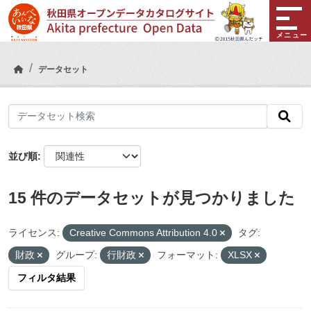
Skip to main content
メニュー
データセット
並び順
15 件のデータセットが見つかりました
ライセンス:
Creative Commons Attribution 4.0
タグ:
財政
グループ:
行財政
フォーマット:
XLSX
フィルタ結果