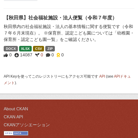
【秋田県】社会福祉施設・法人便覧（令和７年度）
秋田県内の社会福祉施設・法人の基本情報に関する便覧です（令和
７年６月末現在）。 ※保育所、認定こども園については「幼稚園・
保育所・認定こども園一覧」をご確認ください。
DOCX
XLSX
CSV
ZIP
0
14087
0
0
0
API Keyを使ってこのレジストリーにもアクセス可能です
API
(see
APIドキュ
メント
).
About CKAN
CKAN API
CKANアソシエーション