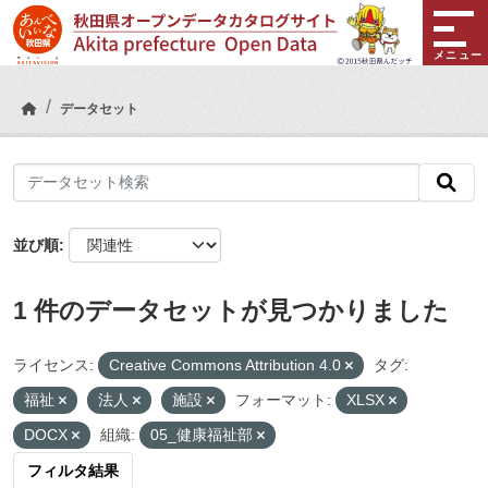
Skip to main content
メニュー
データセット
並び順
1 件のデータセットが見つかりました
ライセンス:
Creative Commons Attribution 4.0
タグ:
福祉
法人
施設
フォーマット:
XLSX
DOCX
組織:
05_健康福祉部
フィルタ結果