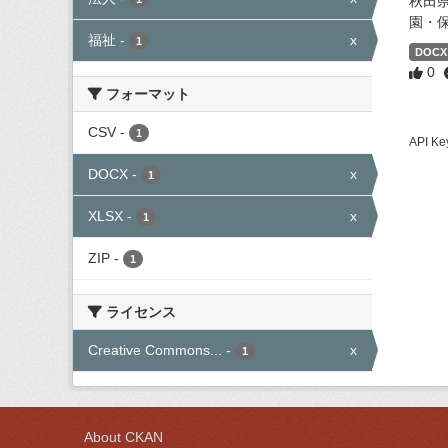
秋田
園・
福祉
-
x
1
DOCX
0
フォーマット
CSV
-
1
API
DOCX
-
x
1
XLSX
-
x
1
ZIP
-
1
ライセンス
Creative Commons...
-
x
1
About CKAN