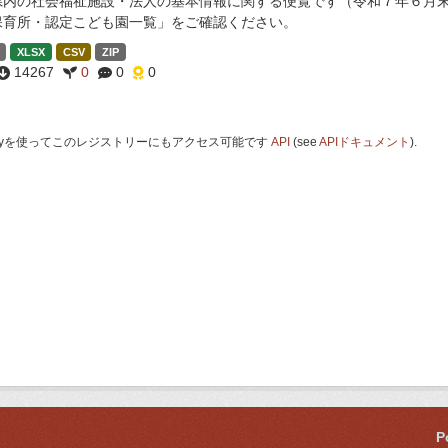
県内の社会福祉施設・法人の基本情報に関する便覧です（令和７年６月末
保育所・認定こども園一覧」をご確認ください。
XLSX
CSV
ZIP
14267
0
0
0
 Keyを使ってこのレジストリーにもアクセス可能です
API
(see
APIドキュメント
).
P