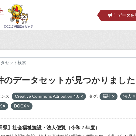
データを
 件のデータセットが見つかりました
ンス:
Creative Commons Attribution 4.0
タグ:
福祉
法人
X
DOCX
田県】社会福祉施設・法人便覧（令和７年度）