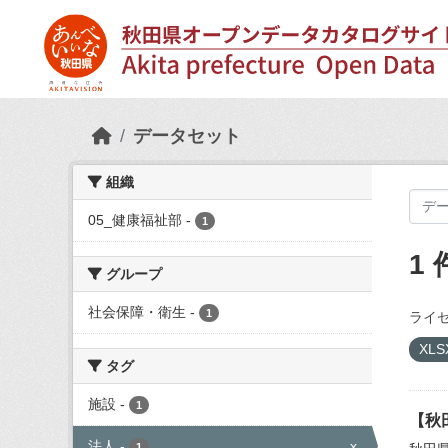
Skip to main content
データセット
組織
05_健康福祉部
-
1
1
グループ
社会保障・衛生
-
1
ライセ
XLS
タグ
施設
-
1
【秋
法人
-
x
1