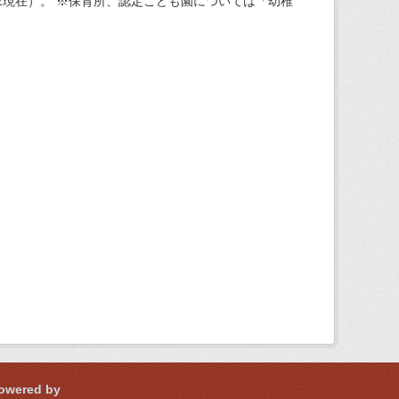
現在）。 ※保育所、認定こども園については「幼稚
owered by