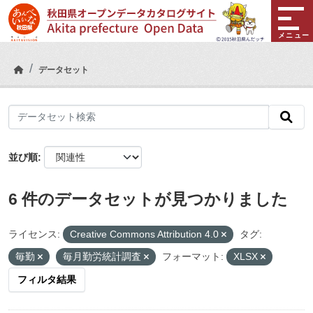
Skip to main content
メニュー
データセット
並び順
6 件のデータセットが見つかりました
ライセンス:
Creative Commons Attribution 4.0
タグ:
毎勤
毎月勤労統計調査
フォーマット:
XLSX
フィルタ結果