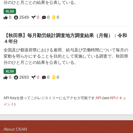
分のひと月ごとの結果を公表している。
XLSX
0
2549
0
0
0
【秋田県】毎月勤労統計調査地方調査結果（月報）：令和
４年分
全国及び都道府県における雇用、給与及び労働時間について毎月の
変動を明らかにすることを目的として実施している調査で、秋田県
分のひと月ごとの結果を公表している。
XLSX
0
2693
0
0
0
API Keyを使ってこのレジストリーにもアクセス可能です
API
(see
APIドキュ
メント
).
About CKAN