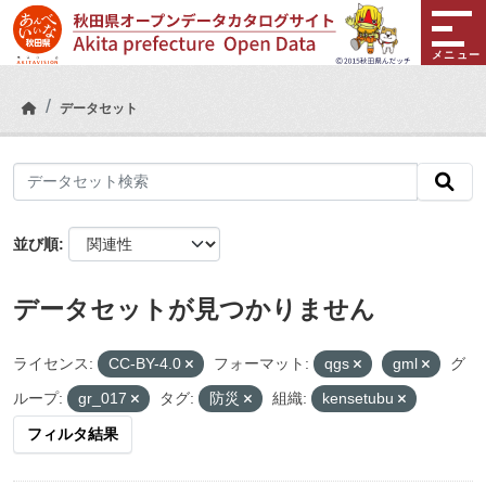
Skip to main content
メニュー
データセット
並び順
データセットが見つかりません
ライセンス:
CC-BY-4.0
フォーマット:
qgs
gml
グ
ループ:
gr_017
タグ:
防災
組織:
kensetubu
フィルタ結果