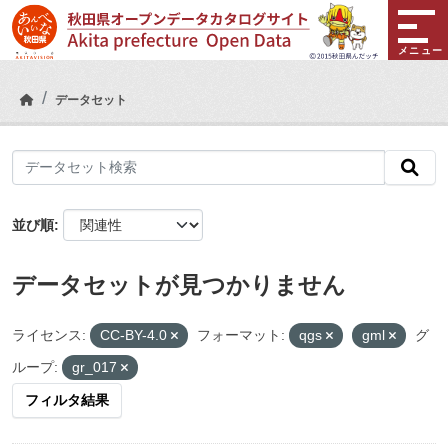
Skip to main content
メニュー
データセット
並び順
データセットが見つかりません
ライセンス:
CC-BY-4.0
フォーマット:
qgs
gml
グ
ループ:
gr_017
フィルタ結果