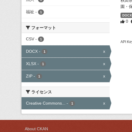
秋田
園・
福祉
-
1
DOCX
0
フォーマット
CSV
-
1
API
DOCX
-
x
1
XLSX
-
x
1
ZIP
-
x
1
ライセンス
Creative Commons...
-
x
1
About CKAN