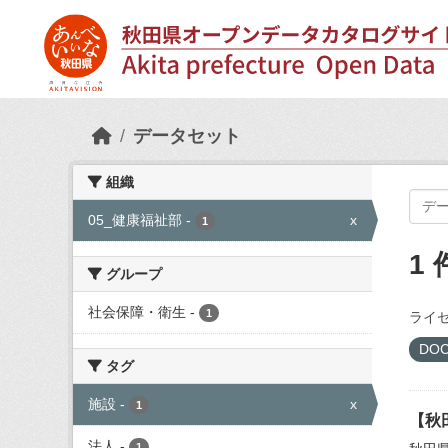
Skip to main content
データセット
組織
05_健康福祉部
-
x
1
1
グループ
社会保障・衛生
-
1
ライセ
DO
タグ
施設
-
x
1
【秋
法人
-
1