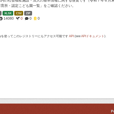
県内の社会福祉施設・法人の基本情報に関する便覧です（令和７年６月末
保育所・認定こども園一覧」をご確認ください。
XLSX
CSV
ZIP
14080
0
0
0
 Keyを使ってこのレジストリーにもアクセス可能です
API
(see
APIドキュメント
).
P