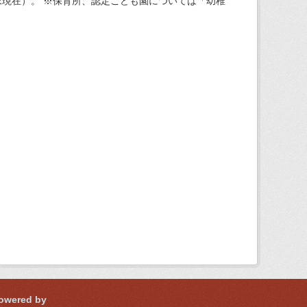
現在）。 ※保育所、認定こども園については「幼稚
owered by