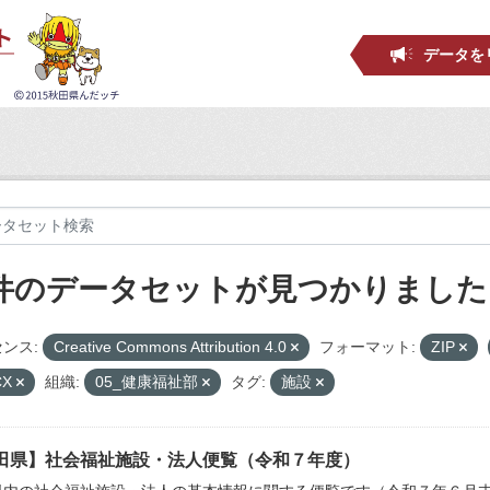
データを
 件のデータセットが見つかりました
ンス:
Creative Commons Attribution 4.0
フォーマット:
ZIP
CX
組織:
05_健康福祉部
タグ:
施設
田県】社会福祉施設・法人便覧（令和７年度）