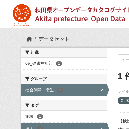
Skip to main content
データセット
組織
05_健康福祉部
-
1
1
グループ
社会保障・衛生
-
x
1
ライセ
XLS
タグ
施設
-
1
【秋
法人
-
x
1