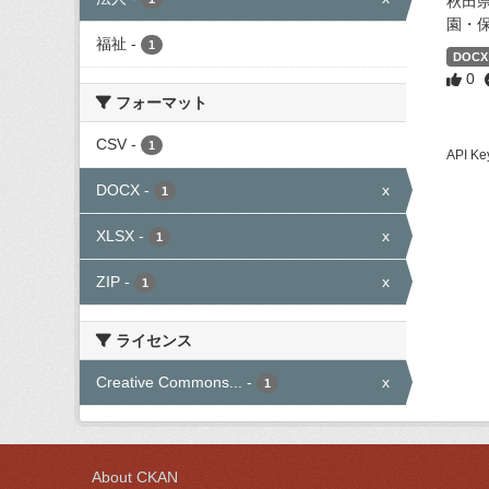
秋田
園・
福祉
-
1
DOCX
0
フォーマット
CSV
-
1
API
DOCX
-
x
1
XLSX
-
x
1
ZIP
-
x
1
ライセンス
Creative Commons...
-
x
1
About CKAN