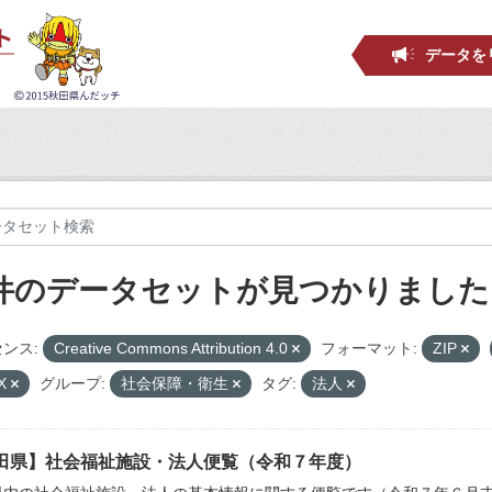
データを
 件のデータセットが見つかりました
ンス:
Creative Commons Attribution 4.0
フォーマット:
ZIP
X
グループ:
社会保障・衛生
タグ:
法人
田県】社会福祉施設・法人便覧（令和７年度）