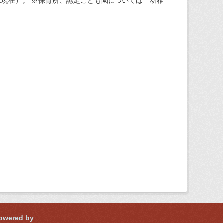
現在）。 ※保育所、認定こども園については「幼稚
owered by