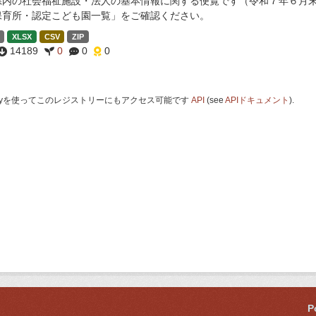
県内の社会福祉施設・法人の基本情報に関する便覧です（令和７年６月末
保育所・認定こども園一覧」をご確認ください。
XLSX
CSV
ZIP
14189
0
0
0
 Keyを使ってこのレジストリーにもアクセス可能です
API
(see
APIドキュメント
).
P