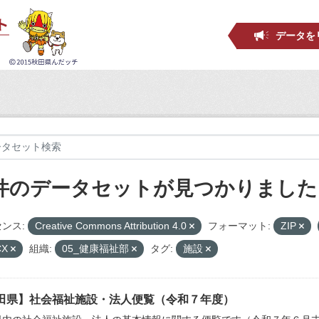
データを
 件のデータセットが見つかりました
ンス:
Creative Commons Attribution 4.0
フォーマット:
ZIP
CX
組織:
05_健康福祉部
タグ:
施設
田県】社会福祉施設・法人便覧（令和７年度）