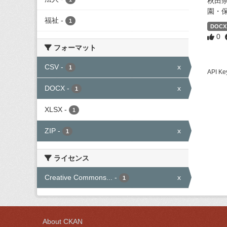
秋田
園・
福祉
-
1
DOCX
0
フォーマット
CSV
-
x
1
API
DOCX
-
x
1
XLSX
-
1
ZIP
-
x
1
ライセンス
Creative Commons...
-
x
1
About CKAN