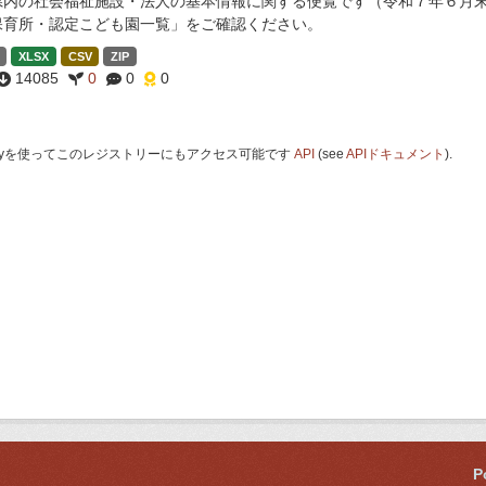
県内の社会福祉施設・法人の基本情報に関する便覧です（令和７年６月末
保育所・認定こども園一覧」をご確認ください。
XLSX
CSV
ZIP
14085
0
0
0
 Keyを使ってこのレジストリーにもアクセス可能です
API
(see
APIドキュメント
).
P