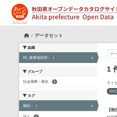
Skip to main content
データセット
組織
05_健康福祉部
-
x
1
1
グループ
社会保障・衛生
-
1
ライセ
DO
タグ
施設
-
x
1
【秋
法人
-
1