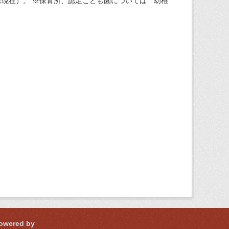
現在）。 ※保育所、認定こども園については「幼稚
owered by