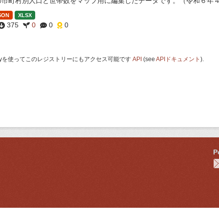
の市町村別人口と世帯数をマップ用に編集したデータです。（令和６年
SON
XLSX
375
0
0
0
 Keyを使ってこのレジストリーにもアクセス可能です
API
(see
APIドキュメント
).
P