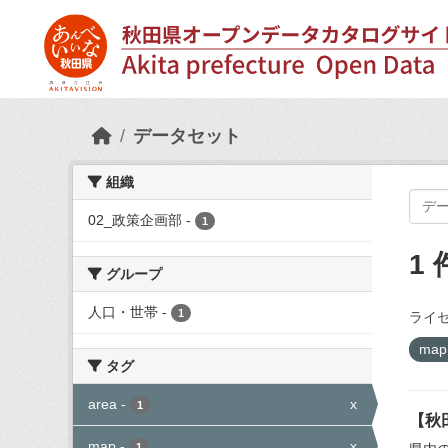
Skip to main content
データセット
組織
02_政策企画部
-
1
1
グループ
人口・世帯
-
1
ライセ
ma
タグ
area
-
x
1
【秋
map
-
x
1