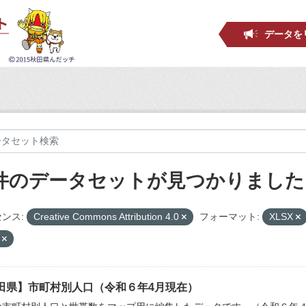
データを
 件のデータセットが見つかりました
ンス:
Creative Commons Attribution 4.0
フォーマット:
XLSX
p
田県】市町村別人口（令和６年4月現在）