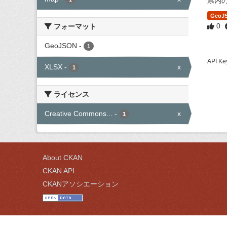
県内
GeoJ
0
フォーマット
GeoJSON
-
1
API
XLSX
-
x
1
ライセンス
Creative Commons...
-
x
1
About CKAN
CKAN API
CKANアソシエーション