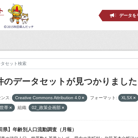
データを
 件のデータセットが見つかりました
ンス:
Creative Commons Attribution 4.0
フォーマット:
XLSX
口世帯
組織:
02_政策企画部
田県】年齢別人口流動調査（月報）