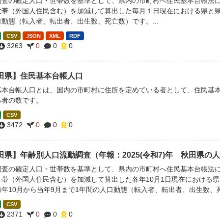
調査の確定人口・世帯数を基準として、県内の市町村へ住民基本台帳法
世帯（外国人住民含む）を加減して算出した毎月１日現在における県と県
動態（転入者、転出者、出生数、死亡数）です。...
CSV
JSON
XML
RDF
3263
0
0
0
田県】住民基本台帳人口
基本台帳人口とは、国内の市町村に住所を定めている者として、住民基
る者の数です。
CSV
3472
0
0
0
田県】年齢別人口流動調査（年報：2025(令和7)年 秋田県の
調査の確定人口・世帯数を基準として、県内の市町村へ住民基本台帳法
世帯（外国人住民含む）を加減して算出した各年10月1日現在における県
前年10月から当年9月まで1年間の人口動態（転入者、転出者、出生数、
CSV
2371
0
0
0