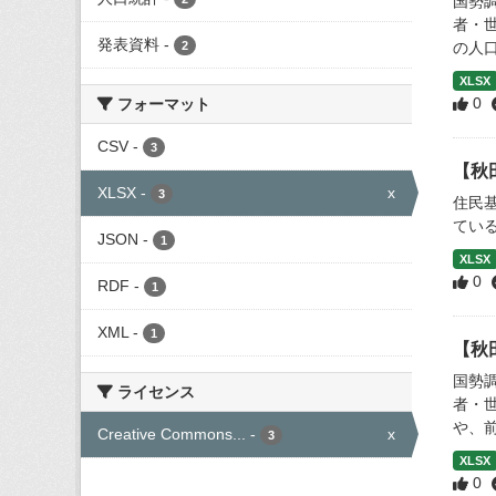
国勢
者・
発表資料
-
2
の人口
XLSX
0
フォーマット
CSV
-
3
【秋
XLSX
-
x
3
住民
てい
JSON
-
1
XLSX
0
RDF
-
1
XML
-
1
【秋
国勢
ライセンス
者・
や、
Creative Commons...
-
x
3
XLSX
0