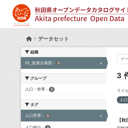
Skip to main content
データセット
組織
02_政策企画部
-
x
3
3
グループ
人口・世帯
-
3
ライセ
人
タグ
人口世帯
-
x
3
【秋
人口統計
-
2