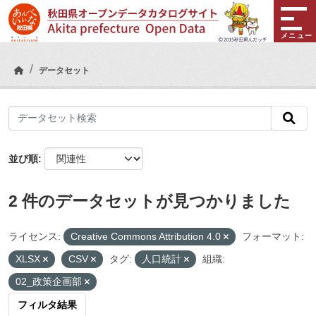
Skip to main content
メニュー
データセット
並び順
2 件のデータセットが見つかりました
ライセンス:
Creative Commons Attribution 4.0
フォーマット:
XLSX
CSV
タグ:
人口統計
組織:
02_政策企画部
フィルタ結果