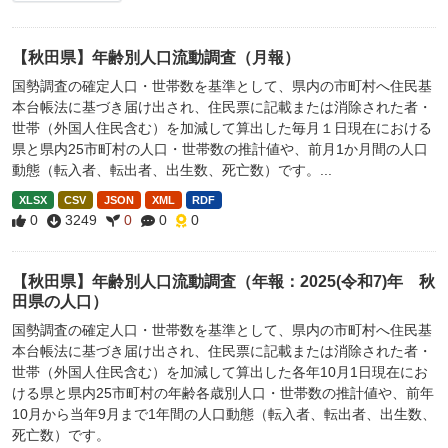
【秋田県】年齢別人口流動調査（月報）
国勢調査の確定人口・世帯数を基準として、県内の市町村へ住民基
本台帳法に基づき届け出され、住民票に記載または消除された者・
世帯（外国人住民含む）を加減して算出した毎月１日現在における
県と県内25市町村の人口・世帯数の推計値や、前月1か月間の人口
動態（転入者、転出者、出生数、死亡数）です。...
XLSX
CSV
JSON
XML
RDF
0
3249
0
0
0
【秋田県】年齢別人口流動調査（年報：2025(令和7)年 秋
田県の人口）
国勢調査の確定人口・世帯数を基準として、県内の市町村へ住民基
本台帳法に基づき届け出され、住民票に記載または消除された者・
世帯（外国人住民含む）を加減して算出した各年10月1日現在にお
ける県と県内25市町村の年齢各歳別人口・世帯数の推計値や、前年
10月から当年9月まで1年間の人口動態（転入者、転出者、出生数、
死亡数）です。