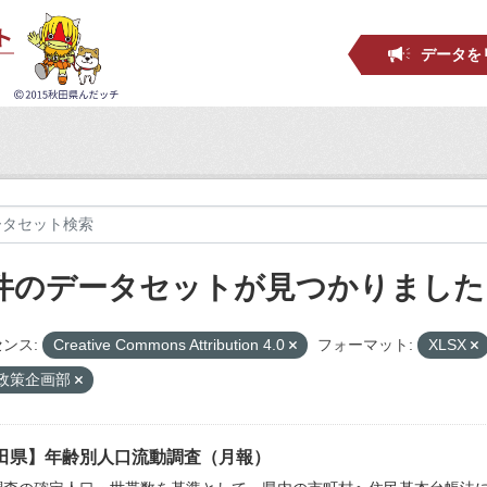
データを
 件のデータセットが見つかりました
ンス:
Creative Commons Attribution 4.0
フォーマット:
XLSX
_政策企画部
田県】年齢別人口流動調査（月報）