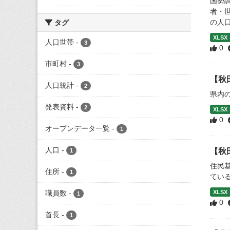
国勢
者・
の人口
タグ
XLSX
人口世帯
-
3
0
市町村
-
3
【秋
人口統計
-
2
県内
発表資料
-
2
XLSX
0
オープンデータ一覧
-
1
人口
-
【秋
1
住民
住所
-
1
てい
職員数
-
XLSX
1
0
首長
-
1