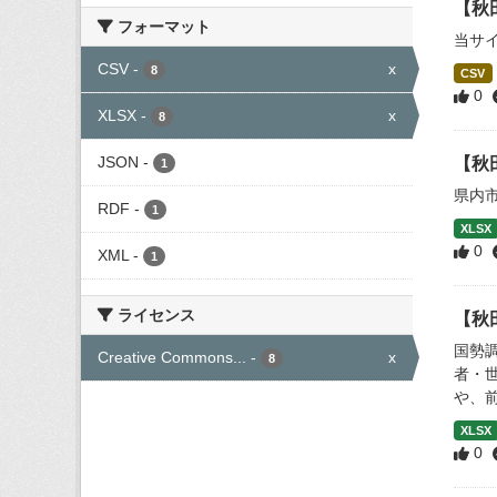
【秋
フォーマット
当サ
CSV
-
x
8
CSV
0
XLSX
-
x
8
JSON
-
【秋
1
県内
RDF
-
1
XLSX
0
XML
-
1
ライセンス
【秋
国勢
Creative Commons...
-
x
8
者・
や、
XLSX
0