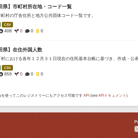
田県】市町村所在地・コード一覧
市町村の庁舎住所と地方公共団体コード一覧です。
CSV
408
0
0
0
田県】在住外国人数
町村における各年１２月３１日現在の住民基本台帳に基づき、作成・公
CSV
859
0
0
0
 Keyを使ってこのレジストリーにもアクセス可能です
API
(see
APIドキュメント
).
P