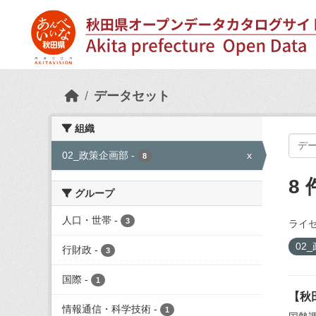
Skip to main content
データセット
組織
02_政策企画部
-
x
8
8
グループ
人口・世帯
-
3
ライセ
02
行財政
-
3
国際
-
1
【秋
情報通信・科学技術
-
1