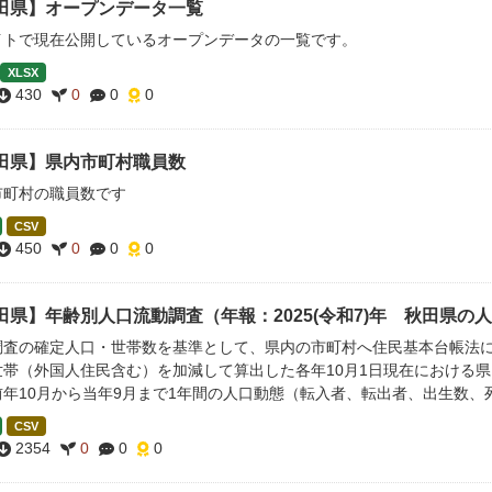
田県】オープンデータ一覧
イトで現在公開しているオープンデータの一覧です。
XLSX
430
0
0
0
田県】県内市町村職員数
市町村の職員数です
CSV
450
0
0
0
田県】年齢別人口流動調査（年報：2025(令和7)年 秋田県の
調査の確定人口・世帯数を基準として、県内の市町村へ住民基本台帳法
世帯（外国人住民含む）を加減して算出した各年10月1日現在における県
前年10月から当年9月まで1年間の人口動態（転入者、転出者、出生数、
CSV
2354
0
0
0