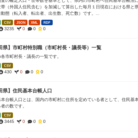
調査の確定人口・世帯数を基準として、県内の市町村へ住民基本台帳法
世帯（外国人住民含む）を加減して算出した毎月１日現在における県と県
動態（転入者、転出者、出生数、死亡数）です。...
CSV
JSON
XML
RDF
3235
0
0
0
田県】市町村特別職（市町村長・議長等）一覧
の各市町村長・議長の一覧です。
CSV
430
0
0
0
田県】住民基本台帳人口
基本台帳人口とは、国内の市町村に住所を定めている者として、住民基
る者の数です。
CSV
3445
0
0
0