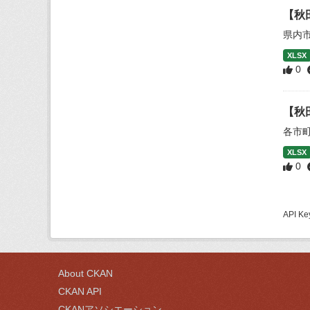
【秋
県内
XLSX
0
【秋
各市
XLSX
0
API
About CKAN
CKAN API
CKANアソシエーション