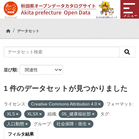
Skip to main content
メニュー
データセット
並び順
1 件のデータセットが見つかりました
ライセンス:
Creative Commons Attribution 4.0
フォーマット:
XLS
XLSX
組織:
05_健康福祉部
タグ:
人口動態
グループ:
社会保障・衛生
フィルタ結果