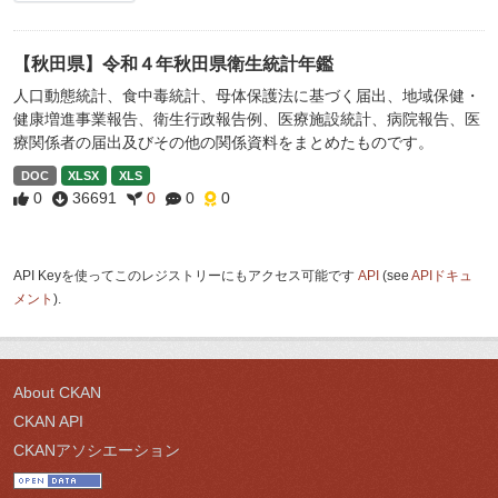
【秋田県】令和４年秋田県衛生統計年鑑
人口動態統計、食中毒統計、母体保護法に基づく届出、地域保健・
健康増進事業報告、衛生行政報告例、医療施設統計、病院報告、医
療関係者の届出及びその他の関係資料をまとめたものです。
DOC
XLSX
XLS
0
36691
0
0
0
API Keyを使ってこのレジストリーにもアクセス可能です
API
(see
APIドキュ
メント
).
About CKAN
CKAN API
CKANアソシエーション