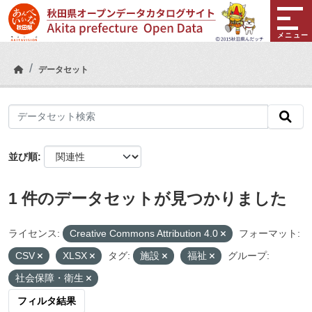
Skip to main content
メニュー
データセット
並び順
1 件のデータセットが見つかりました
ライセンス:
Creative Commons Attribution 4.0
フォーマット:
CSV
XLSX
タグ:
施設
福祉
グループ:
社会保障・衛生
フィルタ結果