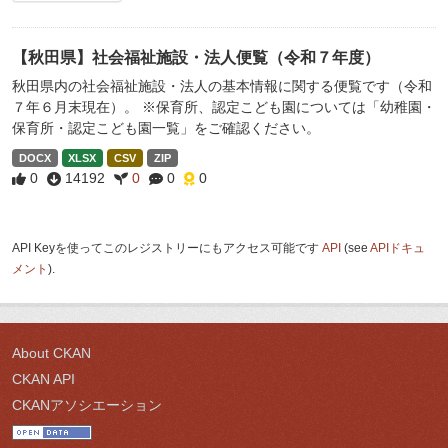
【秋田県】社会福祉施設・法人便覧（令和７年度）
秋田県内の社会福祉施設・法人の基本情報に関する便覧です（令和
７年６月末現在）。 ※保育所、認定こども園については「幼稚園・
保育所・認定こども園一覧」をご確認ください。
DOCX
XLSX
CSV
ZIP
0
14192
0
0
0
API Keyを使ってこのレジストリーにもアクセス可能です
API
(see
APIドキュ
メント
).
About CKAN
CKAN API
CKANアソシエーション