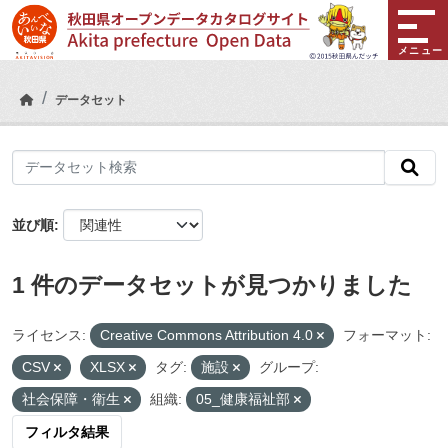
Skip to main content
メニュー
データセット
並び順
1 件のデータセットが見つかりました
ライセンス:
Creative Commons Attribution 4.0
フォーマット:
CSV
XLSX
タグ:
施設
グループ:
社会保障・衛生
組織:
05_健康福祉部
フィルタ結果