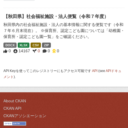
【秋田県】社会福祉施設・法人便覧（令和７年度）
秋田県内の社会福祉施設・法人の基本情報に関する便覧です（令和
７年６月末現在）。 ※保育所、認定こども園については「幼稚園・
保育所・認定こども園一覧」をご確認ください。
DOCX
XLSX
CSV
ZIP
0
14167
0
0
0
API Keyを使ってこのレジストリーにもアクセス可能です
API
(see
APIドキュ
メント
).
About CKAN
CKAN API
CKANアソシエーション