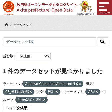
Skip to main content
メニュー
データセット
並び順
1 件のデータセットが見つかりました
ライセンス:
Creative Commons Attribution 4.0
組織:
05_健康福祉部
タグ:
統計
フォーマット:
CSV
グ
ループ:
社会保障・衛生
フィルタ結果