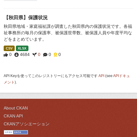
【秋田県】保護状況
秋田県地域・家庭福祉課が調査した秋田県内の保護状況です。各福
祉事務所の毎月の保護率、被保護世帯数、被保護人員や年度平均な
どをまとめています。
CSV
XLSX
0
4684
0
0
0
API Keyを使ってこのレジストリーにもアクセス可能です
API
(see
APIドキュ
メント
).
About CKAN
CKAN API
CKANアソシエーション