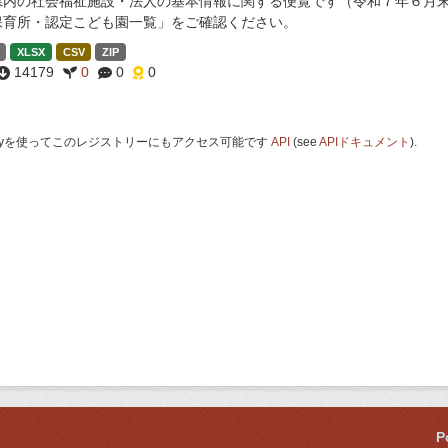
県内の社会福祉施設・法人の基本情報に関する便覧です（令和７年６月末
保育所・認定こども園一覧」をご確認ください。
XLSX
CSV
ZIP
14179
0
0
0
 Keyを使ってこのレジストリーにもアクセス可能です
API
(see
APIドキュメント
).
P