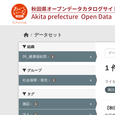
Skip to main content
データセット
組織
05_健康福祉部
-
x
1
1
グループ
社会保障・衛生
-
x
1
ライセ
施
タグ
施設
-
x
1
【秋
法人
-
x
1