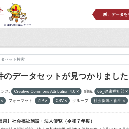
データを
 件のデータセットが見つかりました
ンス:
Creative Commons Attribution 4.0
組織:
05_健康福祉部
設
フォーマット:
ZIP
CSV
グループ:
社会保障・衛生
田県】社会福祉施設・法人便覧（令和７年度）