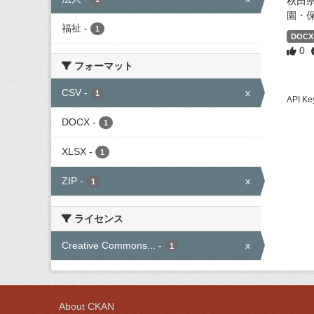
秋田
園・
福祉
-
1
DOCX
0
フォーマット
CSV
-
x
1
API
DOCX
-
1
XLSX
-
1
ZIP
-
x
1
ライセンス
Creative Commons...
-
x
1
About CKAN