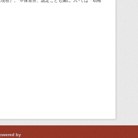
現在）。 ※保育所、認定こども園については「幼稚
owered by