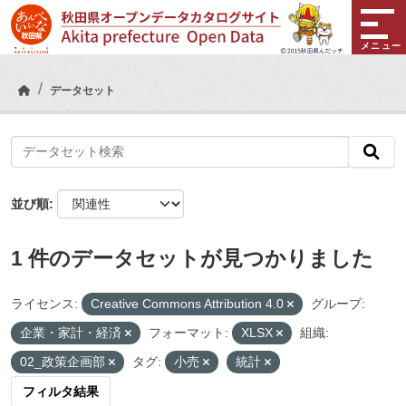
Skip to main content
メニュー
データセット
並び順
1 件のデータセットが見つかりました
ライセンス:
Creative Commons Attribution 4.0
グループ:
企業・家計・経済
フォーマット:
XLSX
組織:
02_政策企画部
タグ:
小売
統計
フィルタ結果