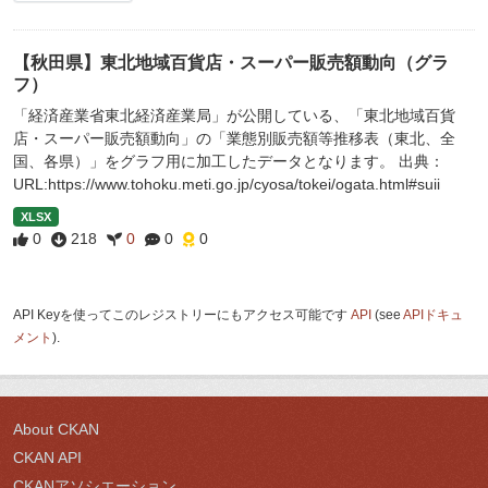
【秋田県】東北地域百貨店・スーパー販売額動向（グラ
フ）
「経済産業省東北経済産業局」が公開している、「東北地域百貨
店・スーパー販売額動向」の「業態別販売額等推移表（東北、全
国、各県）」をグラフ用に加工したデータとなります。 出典：
URL:https://www.tohoku.meti.go.jp/cyosa/tokei/ogata.html#suii
XLSX
0
218
0
0
0
API Keyを使ってこのレジストリーにもアクセス可能です
API
(see
APIドキュ
メント
).
About CKAN
CKAN API
CKANアソシエーション