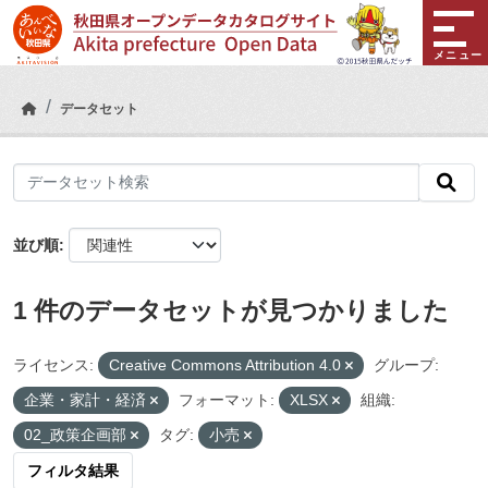
Skip to main content
メニュー
データセット
並び順
1 件のデータセットが見つかりました
ライセンス:
Creative Commons Attribution 4.0
グループ:
企業・家計・経済
フォーマット:
XLSX
組織:
02_政策企画部
タグ:
小売
フィルタ結果