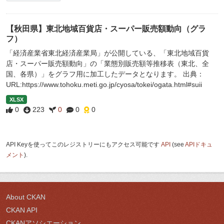
【秋田県】東北地域百貨店・スーパー販売額動向（グラ
フ）
「経済産業省東北経済産業局」が公開している、「東北地域百貨
店・スーパー販売額動向」の「業態別販売額等推移表（東北、全
国、各県）」をグラフ用に加工したデータとなります。 出典：
URL:https://www.tohoku.meti.go.jp/cyosa/tokei/ogata.html#suii
XLSX
0
223
0
0
0
API Keyを使ってこのレジストリーにもアクセス可能です
API
(see
APIドキュ
メント
).
About CKAN
CKAN API
CKANアソシエーション