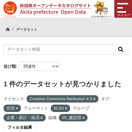
Skip to main content
メニュー
データセット
並び順
1 件のデータセットが見つかりました
ライセンス:
Creative Commons Attribution 4.0
タグ:
住宅
フォーマット:
XLSX
グループ:
企業・家計・経済
組織:
09_建設部
フィルタ結果