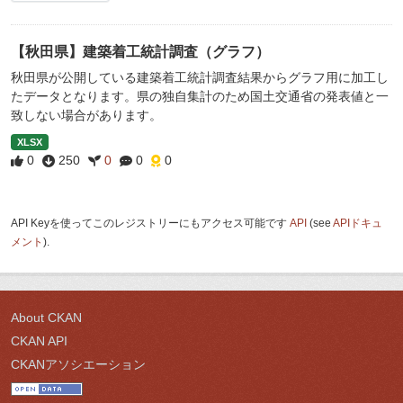
【秋田県】建築着工統計調査（グラフ）
秋田県が公開している建築着工統計調査結果からグラフ用に加工し
たデータとなります。県の独自集計のため国土交通省の発表値と一
致しない場合があります。
XLSX
0
250
0
0
0
API Keyを使ってこのレジストリーにもアクセス可能です
API
(see
APIドキュ
メント
).
About CKAN
CKAN API
CKANアソシエーション