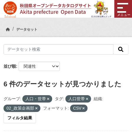
Skip to main content
メニュー
データセット
並び順
6 件のデータセットが見つかりました
グループ:
人口・世帯
タグ:
人口世帯
組織:
02_政策企画部
フォーマット:
CSV
フィルタ結果