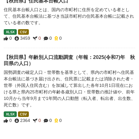
【秋田県】住民基本台帳人口
住民基本台帳人口とは、国内の市町村に住所を定めている者とし
て、住民基本台帳法に基づき当該市町村の住民基本台帳に記載され
ている者の数です。
XLSX
CSV
0
3459
0
0
0
【秋田県】年齢別人口流動調査（年報：2025(令和7)年 秋
田県の人口）
国勢調査の確定人口・世帯数を基準として、県内の市町村へ住民基
本台帳法に基づき届け出され、住民票に記載または消除された者・
世帯（外国人住民含む）を加減して算出した各年10月1日現在にお
ける県と県内25市町村の年齢各歳別人口・世帯数の推計値や、前年
10月から当年9月まで1年間の人口動態（転入者、転出者、出生数、
死亡数）です。
XLSX
CSV
0
2364
0
0
0