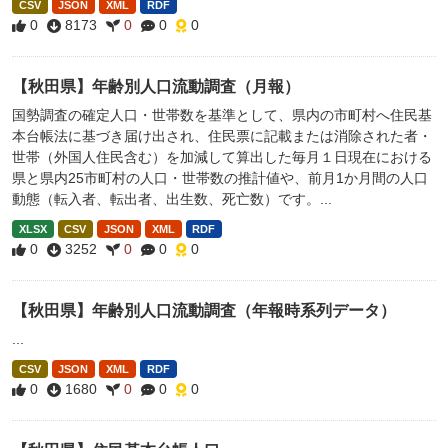
CSV
JSON
XML
RDF
0
8173
0
0
0
【秋田県】年齢別人口流動調査（月報）
国勢調査の確定人口・世帯数を基準として、県内の市町村へ住民基
本台帳法に基づき届け出され、住民票に記載または消除された者・
世帯（外国人住民含む）を加減して算出した毎月１日現在における
県と県内25市町村の人口・世帯数の推計値や、前月1か月間の人口
動態（転入者、転出者、出生数、死亡数）です。...
XLSX
CSV
JSON
XML
RDF
0
3252
0
0
0
【秋田県】年齢別人口流動調査（年報時系列データ）
...
CSV
JSON
XML
RDF
0
1680
0
0
0