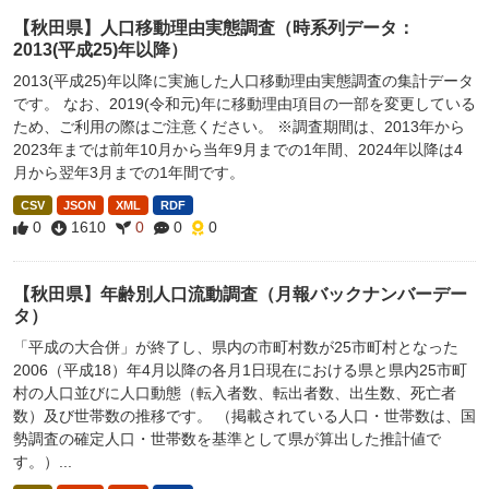
【秋田県】人口移動理由実態調査（時系列データ：
2013(平成25)年以降）
2013(平成25)年以降に実施した人口移動理由実態調査の集計データ
です。 なお、2019(令和元)年に移動理由項目の一部を変更している
ため、ご利用の際はご注意ください。 ※調査期間は、2013年から
2023年までは前年10月から当年9月までの1年間、2024年以降は4
月から翌年3月までの1年間です。
CSV
JSON
XML
RDF
0
1610
0
0
0
【秋田県】年齢別人口流動調査（月報バックナンバーデー
タ）
「平成の大合併」が終了し、県内の市町村数が25市町村となった
2006（平成18）年4月以降の各月1日現在における県と県内25市町
村の人口並びに人口動態（転入者数、転出者数、出生数、死亡者
数）及び世帯数の推移です。 （掲載されている人口・世帯数は、国
勢調査の確定人口・世帯数を基準として県が算出した推計値で
す。）...