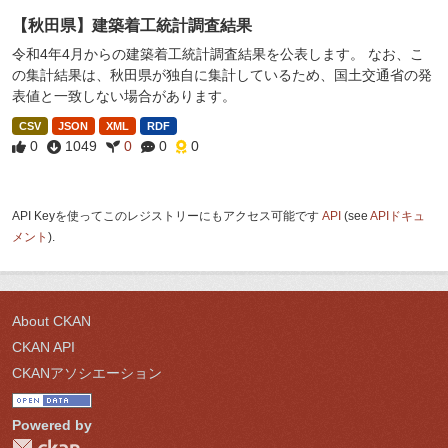
【秋田県】建築着工統計調査結果
令和4年4月からの建築着工統計調査結果を公表します。 なお、こ
の集計結果は、秋田県が独自に集計しているため、国土交通省の発
表値と一致しない場合があります。
CSV
JSON
XML
RDF
0
1049
0
0
0
API Keyを使ってこのレジストリーにもアクセス可能です
API
(see
APIドキュ
メント
).
About CKAN
CKAN API
CKANアソシエーション
Powered by