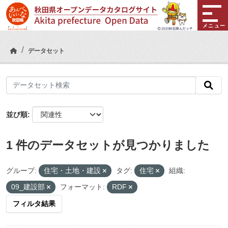
Skip to main content
メニュー
データセット
並び順
1 件のデータセットが見つかりました
グループ:
住宅・土地・建設
タグ:
住宅
組織:
09_建設部
フォーマット:
RDF
フィルタ結果