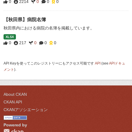
0
2214
0
0
0
【秋田県】病院名簿
秋田県内における病院の名簿を掲載しています。
XLSX
0
217
0
0
0
API Keyを使ってこのレジストリーにもアクセス可能です
API
(see
APIドキュ
メント
).
About CKAN
CKAN API
CKANアソシエーション
Powered by