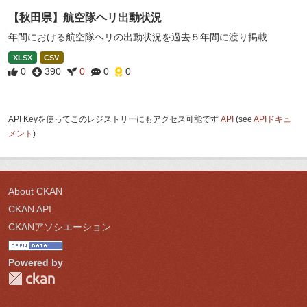
【秋田県】航空隊ヘリ出動状況
年間における航空隊ヘリの出動状況を過去５年間に渡り掲載
XLSX
CSV
0
390
0
0
0
API Keyを使ってこのレジストリーにもアクセス可能です
API
(see
APIドキュ
メント
).
About CKAN
CKAN API
CKANアソシエーション
Powered by