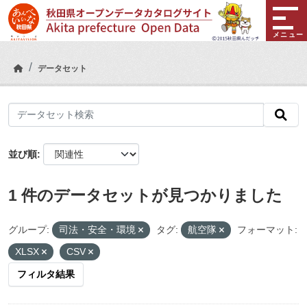
Skip to main content
メニュー
データセット
並び順
1 件のデータセットが見つかりました
グループ:
司法・安全・環境
タグ:
航空隊
フォーマット:
XLSX
CSV
フィルタ結果