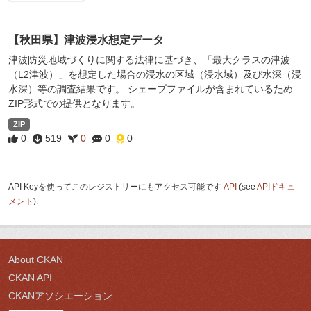
【秋田県】津波浸水想定データ
津波防災地域づくりに関する法律に基づき、「最大クラスの津波
（L2津波）」を想定した場合の浸水の区域（浸水域）及び水深（浸
水深）等の調査結果です。 シェープファイルが含まれているため
ZIP形式での提供となります。
ZIP
0
519
0
0
0
API Keyを使ってこのレジストリーにもアクセス可能です
API
(see
APIドキュ
メント
).
About CKAN
CKAN API
CKANアソシエーション