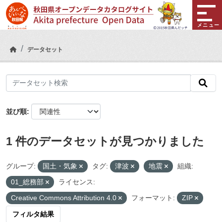
Skip to main content
メニュー
データセット
並び順
1 件のデータセットが見つかりました
グループ:
国土・気象
タグ:
津波
地震
組織:
01_総務部
ライセンス:
Creative Commons Attribution 4.0
フォーマット:
ZIP
フィルタ結果