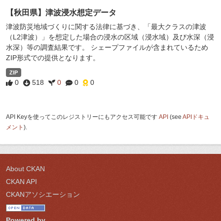
【秋田県】津波浸水想定データ
津波防災地域づくりに関する法律に基づき、「最大クラスの津波
（L2津波）」を想定した場合の浸水の区域（浸水域）及び水深（浸
水深）等の調査結果です。 シェープファイルが含まれているため
ZIP形式での提供となります。
ZIP
0
518
0
0
0
API Keyを使ってこのレジストリーにもアクセス可能です
API
(see
APIドキュ
メント
).
About CKAN
CKAN API
CKANアソシエーション
Powered by