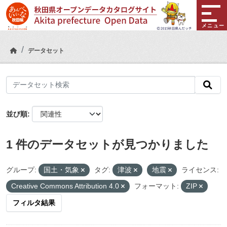
Skip to main content
メニュー
データセット
並び順
1 件のデータセットが見つかりました
グループ:
国土・気象
タグ:
津波
地震
ライセンス:
Creative Commons Attribution 4.0
フォーマット:
ZIP
フィルタ結果